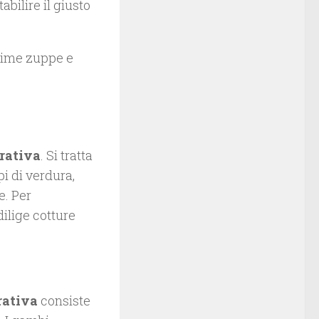
abilire il giusto
ttime zuppe e
rativa
. Si tratta
pi di verdura,
e. Per
dilige cotture
rativa
consiste