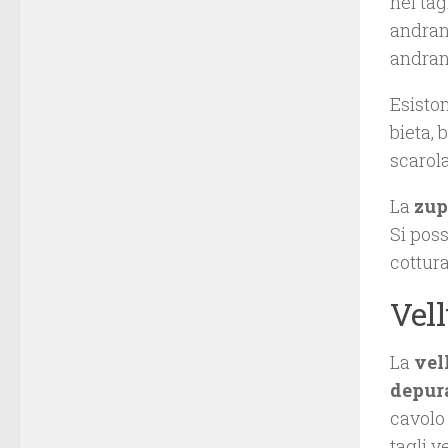
nel tag
andrann
andrann
Esiston
bieta, 
scarola 
La
zup
Si pos
cottura
Vell
La
vel
depur
cavolo
tagli v