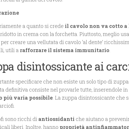
razione
riamente a quanto si crede
il cavolo non va cotto a
ridotto in crema con la forchetta. Piuttosto, meglio usa
per creare una vellutata di cavolo ‘al dente’ ricchissi
i, utili a
rafforzare il sistema immunitario
.
pa disintossicante ai carci
tante specificare che non esiste un solo tipo di zuppa
tta definitiva consiste nel provarle tutte, inserendole in
 più varia possibile
. La zuppa disintossicante che 
arciofi.
ofi sono ricchi di
antiossidanti
che aiutano a preveni
icali liberi. Inoltre, hanno
proprietà antinfiammator