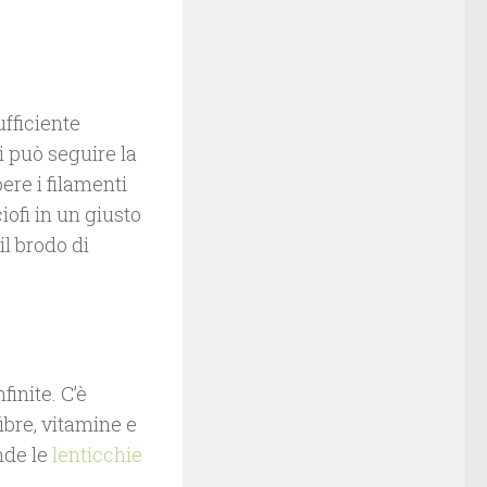
ufficiente
Si può seguire la
ere i filamenti
ciofi in un giusto
il brodo di
inite. C’è
ibre, vitamine e
ende le
lenticchie