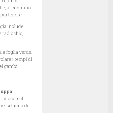
. I gambi
ie, al contrario,
più tenere.
ogia include:
he radicchio,
 a foglia verde.
olare i tempi di
dei gambi.
zuppa
 cuocere il
e, si fanno dei