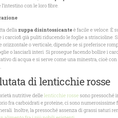
 l’intestino con le loro fibre.
razione
tta della
zuppa disintossicante
è facile e veloce. È s
e i carciofi già puliti riducendo le foglie a striscioline. 
 orizzontale o verticale, dipende se si preferisce romp
oglie o lasciarli interi. Si prosegue facendo bollire i car
ativo di acqua e si serve come una minestra, cioè con 
.
lutata di lenticchie rosse
rietà nutritive delle
lenticchie rosse
sono pressoché inf
ibrio fra carboidrati e proteine, ci sono numerosissime f
nerali. Inoltre, la pressoché assenza di grassi saturi r
n alimento fra i più nobili esistenti
.