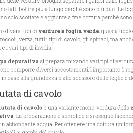
lio delle verdure: bisogna separare i gambi dalle foglie
o fatti bollire più a lungo perché sono più duri. Le fogl
o solo scottate e aggiunte a fine cottura perché sono 
o diversi tipi di
verdure a foglia verde
, questa tipol
broccoli, verza, tutti i tipi di cavolo, gli spinaci, ma anc
e i vari tipi di invidia.
pa depurativa
si prepara mixando vari tipi di verdura
sono comporre diversi accostamenti, l’importante è reg
 in base alla grandezza o allo spessore delle foglie e 
utata di cavolo
lutata di cavolo
è una variante mono-verdura della
ativa
. La preparazione è semplice e si esegue facendo
 in abbondante acqua. Per ottenere una cottura uniform
erticali ai gambi del cavolo.