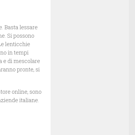
. Basta lessare
ne. Si possono
e lenticchie
no in tempi
 e di mescolare
aranno pronte, si
store online, sono
aziende italiane.