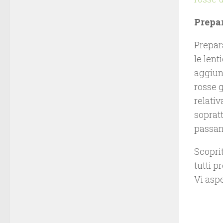
Prepa
Prepar
le lent
aggiun
rosse 
relati
sopratt
passano
Scoprit
tutti p
Vi asp