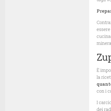
Prepa
Contra
essere 
cucina 
mineral
Zup
È impor
la rice
quanto
con i c
I carci
dei rad