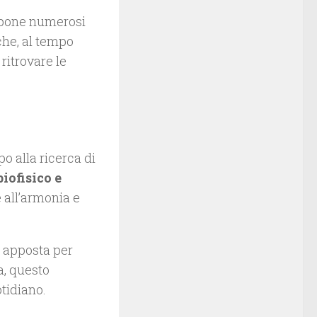
ropone numerosi
che, al tempo
ritrovare le
po alla ricerca di
biofisico e
 all’armonia e
 apposta per
a, questo
tidiano.