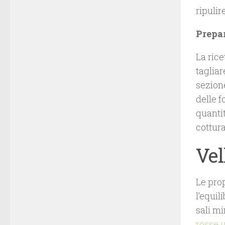
ripulire
Prepa
La rice
tagliar
sezione
delle f
quantit
cottura
Vel
Le prop
l’equil
sali mi
rosse u