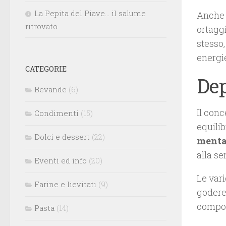
La Pepita del Piave… il salume
Anche s
ritrovato
ortagg
stesso,
energi
CATEGORIE
Dep
Bevande
(6)
Il conc
Condimenti
(15)
equilib
Dolci e dessert
(22)
menta
alla se
Eventi ed info
(20)
Le vari
Farine e lievitati
(9)
godere 
comport
Pasta
(14)