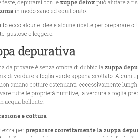
 feste, depurarsi con le
zuppe detox
può aiutare a rist
forma
in modo sano ed equilibrato.
uito ecco alcune idee e alcune ricette per preparare o
te, gustose e leggere.
pa depurativa
ma da provare è senza ombra di dubbio la
zuppa depu
ix di verdure a foglia verde appena scottato. Alcuni ti
i, non amano cotture estenuanti, eccessivamente lungh
are tutte le proprietà nutritive, la verdura a foglia pre
in acqua bollente.
azione e cottura
rtezza per
preparare correttamente la zuppa depu