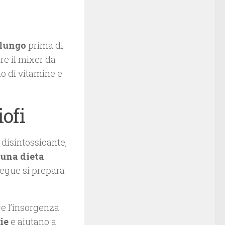
 lungo
prima di
re il mixer da
mo di vitamine e
ofi
 disintossicante,
una dieta
segue si prepara
re l’insorgenza
ie
e aiutano a