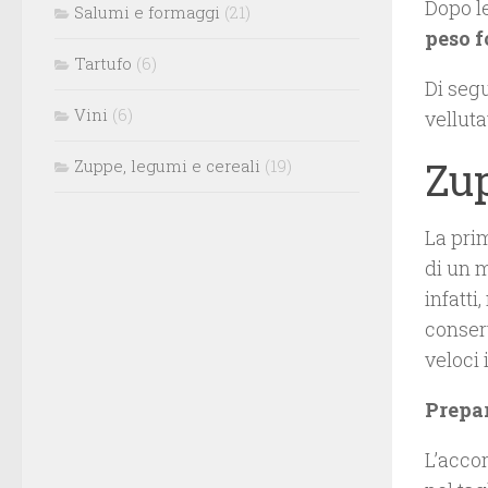
Dopo le
Salumi e formaggi
(21)
peso 
Tartufo
(6)
Di seg
Vini
(6)
velluta
Zup
Zuppe, legumi e cereali
(19)
La pri
di un m
infatt
conserv
veloci 
Prepar
L’acco