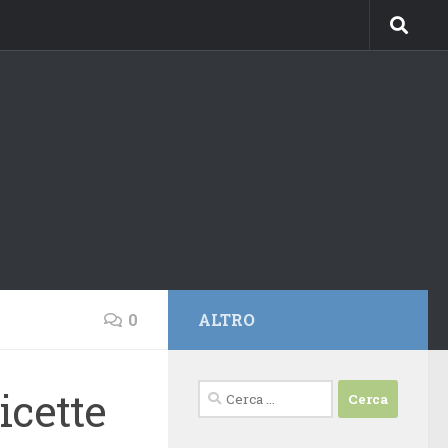
0
ALTRO
Ricerca
icette
per: