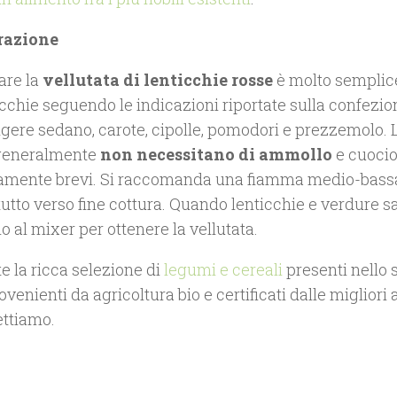
razione
are la
vellutata di lenticchie rosse
è molto semplice
icchie seguendo le indicazioni riportate sulla confezio
gere sedano, carote, cipolle, pomodori e prezzemolo. L
generalmente
non necessitano di ammollo
e cuocio
vamente brevi. Si raccomanda una fiamma medio-bassa
utto verso fine cottura. Quando lenticchie e verdure s
 al mixer per ottenere la vellutata.
e la ricca selezione di
legumi e cereali
presenti nello 
rovenienti da agricoltura bio e certificati dalle migliori 
ettiamo.