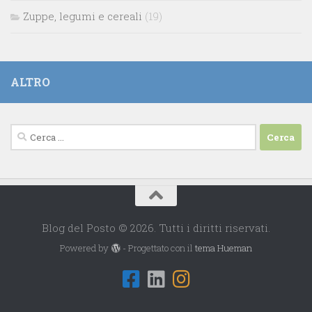
Zuppe, legumi e cereali
(19)
ALTRO
Ricerca
per:
Blog del Posto © 2026. Tutti i diritti riservati.
Powered by
- Progettato con il
tema Hueman