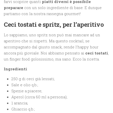
farvi scoprire quanti
piatti diversi è possibile
preparare
con un solo ingrediente di base. E dunque
partiamo con la nostra rassegna gourmet!
Ceci tostati e spritz, per l’aperitivo
Lo sappiamo, uno spritz non può mai mancare ad un
aperitivo che si rispetti. Ma questo cocktail, se
accompagnato dal giusto snack, rende l’happy hour
ancora più gioviale. Noi abbiamo pensato ai
ceci tostati
,
un finger food golosissimo, ma sano. Ecco la ricetta.
Ingredienti
:
250 g di ceci già lessati;
Sale e olio q.b.;
Spezie a piacere;
Aperol (circa 60 ml a persona);
1 arancia;
Ghiaccio q.b.;