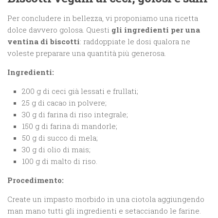
Per concludere in bellezza, vi proponiamo una ricetta
dolce davvero golosa. Questi
gli ingredienti per una
ventina di biscotti
: raddoppiate le dosi qualora ne
voleste preparare una quantità più generosa.
Ingredienti:
200 g di ceci già lessati e frullati;
25 g di cacao in polvere;
30 g di farina di riso integrale;
150 g di farina di mandorle;
50 g di succo di mela;
30 g di olio di mais;
100 g di malto di riso.
Procedimento:
Create un impasto morbido in una ciotola aggiungendo
man mano tutti gli ingredienti e setacciando le farine.