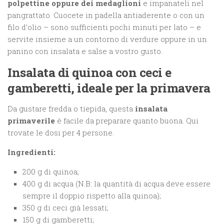
polpettine oppure dei medaglioni
e impanateli nel
pangrattato. Cuocete in padella antiaderente o con un
filo d’olio – sono sufficienti pochi minuti per lato – e
servite insieme a un contorno di verdure oppure in un
panino con insalata e salse a vostro gusto.
Insalata di quinoa con ceci e
gamberetti, ideale per la primavera
Da gustare fredda o tiepida, questa
insalata
primaverile
è facile da preparare quanto buona. Qui
trovate le dosi per 4 persone.
Ingredienti:
200 g di quinoa;
400 g di acqua (N.B: la quantità di acqua deve essere
sempre il doppio rispetto alla quinoa);
350 g di ceci già lessati;
150 g di gamberetti;