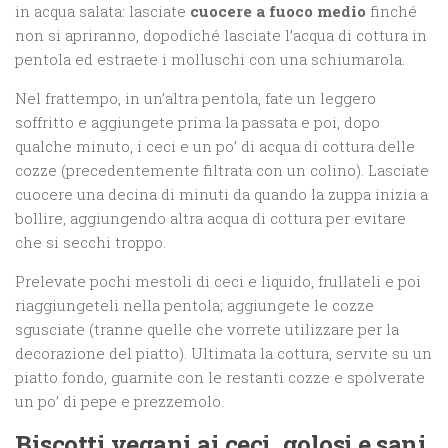
in acqua salata: lasciate
cuocere a fuoco medio
finché
non si apriranno, dopodiché lasciate l’acqua di cottura in
pentola ed estraete i molluschi con una schiumarola.
Nel frattempo, in un’altra pentola, fate un leggero
soffritto e aggiungete prima la passata e poi, dopo
qualche minuto, i ceci e un po’ di acqua di cottura delle
cozze (precedentemente filtrata con un colino). Lasciate
cuocere una decina di minuti da quando la zuppa inizia a
bollire, aggiungendo altra acqua di cottura per evitare
che si secchi troppo.
Prelevate pochi mestoli di ceci e liquido, frullateli e poi
riaggiungeteli nella pentola; aggiungete le cozze
sgusciate (tranne quelle che vorrete utilizzare per la
decorazione del piatto). Ultimata la cottura, servite su un
piatto fondo, guarnite con le restanti cozze e spolverate
un po’ di pepe e prezzemolo.
Biscotti vegani ai ceci, golosi e sani