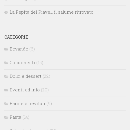
La Pepita del Piave… il salume ritrovato
CATEGORIE
Bevande
(6)
Condimenti
(15)
Dolci e dessert
(22)
Eventi ed info
(20)
Farine e lievitati
(9)
Pasta
(14)