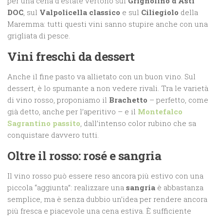
per una cena d’estate vertono sul
Grignolino d’Asti
DOC
, sul
Valpolicella classico
e sul
Ciliegiolo
della
Maremma: tutti questi vini sanno stupire anche con una
grigliata di pesce.
Vini freschi da dessert
Anche il fine pasto va allietato con un buon vino. Sul
dessert, è lo spumante a non vedere rivali. Tra le varietà
di vino rosso, proponiamo il
Brachetto
– perfetto, come
già detto, anche per l’aperitivo – e il
Montefalco
Sagrantino passito
, dall’intenso color rubino che sa
conquistare davvero tutti.
Oltre il rosso: rosé e sangria
Il vino rosso può essere reso ancora più estivo con una
piccola “aggiunta”: realizzare una
sangria
è abbastanza
semplice, ma è senza dubbio un’idea per rendere ancora
più fresca e piacevole una cena estiva. È sufficiente