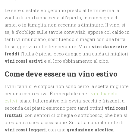
Le sere d’estate volgeranno presto al termine ma la
voglia di una buona cena all’aperto, in compagnia di
amici o in famiglia, non accenna a diminuire. Il vino, si
sa, è d’obbligo sulle tavole conviviali, eppure col caldo in
tanti vi rinunciano, sostituendolo magari con una birra
fresca, per via delle temperature. Ma di
vini da servire
freddi
l’Italia è piena: ecco dunque una guida ai migliori
vini rossi estivi
e al loro abbinamento al cibo.
Come deve essere un vino estivo
I vini tannici e corposi non sono certo la scelta migliore
per una cena estiva. È innegabile che i
vini bianchi
estivi
siano l’alternativa più ovvia, secchi o frizzanti a
seconda dei piatti; esistono però tanti ottimi
vini rossi
fruttati
, con sentori di ciliegia o sottobosco, che ben si
prestano a questa occasione. Si tratta naturalmente di
vini rossi leggeri
, con una
gradazione alcolica