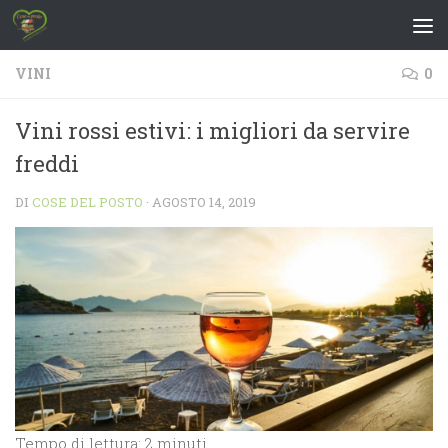
Salta al contenuto
VINI
0
Vini rossi estivi: i migliori da servire
freddi
DI
COSE DEL POSTO
·
AGOSTO 14, 2019
Tempo di lettura: 2 minuti.