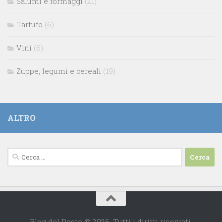
Salumi e formaggi
(21)
Tartufo
(6)
Vini
(6)
Zuppe, legumi e cereali
(19)
ALTRO
Ricerca
per:
Blog del Posto © 2026. Tutti i diritti riservati.