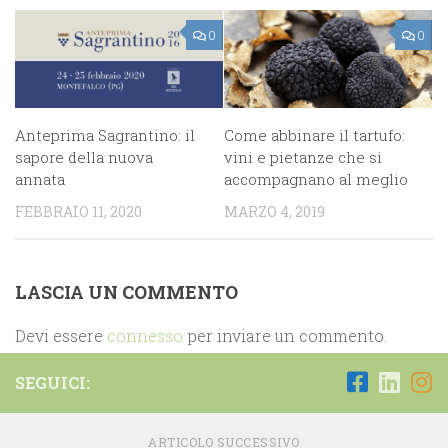
0
0
Anteprima Sagrantino: il
Come abbinare il tartufo:
sapore della nuova
vini e pietanze che si
annata
accompagnano al meglio
FEBBRAIO 11, 2020
MARZO 4, 2019
LASCIA UN COMMENTO
Devi essere
connesso
per inviare un commento.
SEGUICI:
ARTICOLO SUCCESSIVO